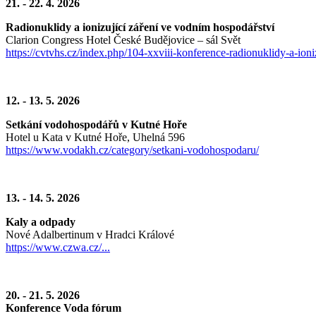
21. - 22. 4. 2026
Radionuklidy a ionizující záření ve vodním hospodářství
Clarion Congress Hotel České Budějovice – sál Svět
https://cvtvhs.cz/index.php/104-xxviii-konference-radionuklidy-a-ion
12. - 13. 5. 2026
Setkání vodohospodářů v Kutné Hoře
Hotel u Kata v Kutné Hoře, Uhelná 596
https://www.vodakh.cz/category/setkani-vodohospodaru/
13. - 14. 5. 2026
Kaly a odpady
Nové Adalbertinum v Hradci Králové
https://www.czwa.cz/...
20. - 21. 5. 2026
Konference Voda fórum