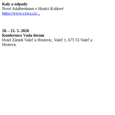
Kaly a odpady
Nové Adalbertinum v Hradci Králové
https://www.czwa.cz/...
20. - 21. 5. 2026
Konference Voda fórum
Hotel Zámek Valeč u Hrotovic, Valeč 1, 675 53 Valeč u
Hrotovic
https://www.sovak.cz/konference-voda-forum-2026
1. - 4. 6. 2026
Konference Pitná voda
Hotel Palcát Tábor
https://www.envi-pur.cz/konference-pitna-voda-2026/
2. - 3. 6. 2026
Ochrana povrchových vod před havarijními stavy