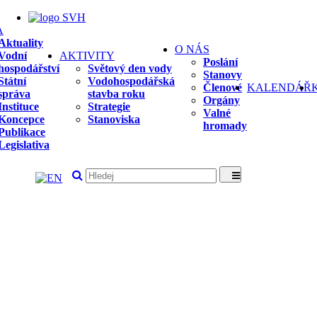
A
Aktuality
O NÁS
Vodní
AKTIVITY
Poslání
hospodářství
Světový den vody
Stanovy
Státní
Vodohospodářská
Členové
KALENDÁŘ
správa
stavba roku
Orgány
Instituce
Strategie
Valné
Koncepce
Stanoviska
hromady
Publikace
Legislativa