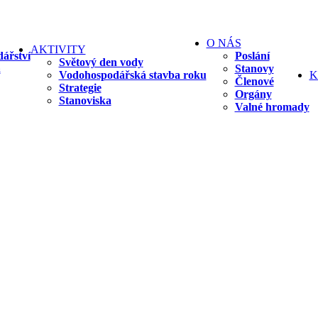
O NÁS
AKTIVITY
ářství
Poslání
Světový den vody
a
Stanovy
Vodohospodářská stavba roku
K
Členové
Strategie
Orgány
Stanoviska
Valné hromady